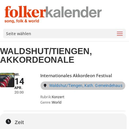
Seite wählen
WALDSHUT/TIENGEN,
AKKORDEONALE
MI.
Internationales Akkordeon Festival
14
Waldshut/Tiengen, Kath. Gemeindehaus
APR.
20:00
Rubrik
Konzert
Genre
World
Zeit