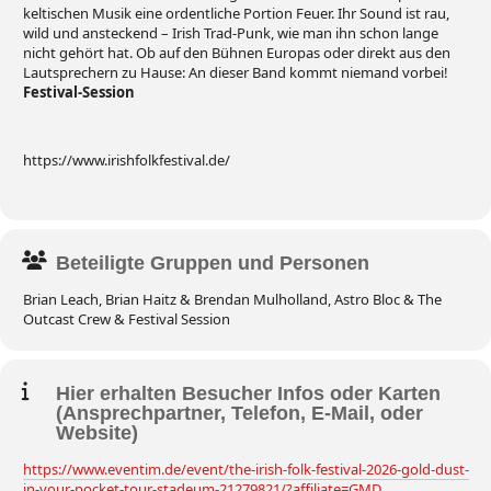
keltischen Musik eine ordentliche Portion Feuer. Ihr Sound ist rau,
wild und ansteckend – Irish Trad-Punk, wie man ihn schon lange
nicht gehört hat. Ob auf den Bühnen Europas oder direkt aus den
Lautsprechern zu Hause: An dieser Band kommt niemand vorbei!
Festival-Session
https://www.irishfolkfestival.de/
Beteiligte Gruppen und Personen
Brian Leach, Brian Haitz & Brendan Mulholland, Astro Bloc & The
Outcast Crew & Festival Session
Hier erhalten Besucher Infos oder Karten
(Ansprechpartner, Telefon, E-Mail, oder
Website)
https://www.eventim.de/event/the-irish-folk-festival-2026-gold-dust-
in-your-pocket-tour-stadeum-21279821/?affiliate=GMD