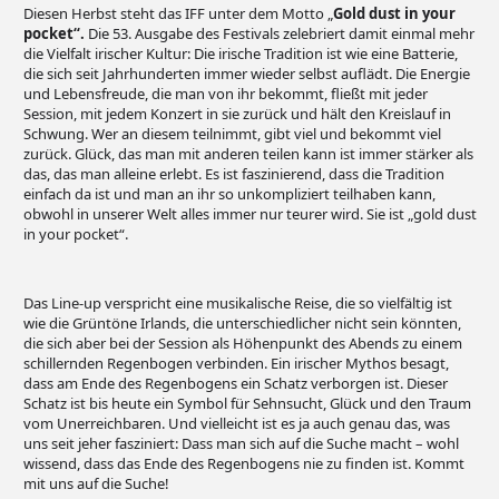
Diesen Herbst steht das IFF unter dem Motto „
Gold dust in your
pocket“.
Die 53. Ausgabe des Festivals zelebriert damit einmal mehr
die Vielfalt irischer Kultur: Die irische Tradition ist wie eine Batterie,
die sich seit Jahrhunderten immer wieder selbst auflädt. Die Energie
und Lebensfreude, die man von ihr bekommt, fließt mit jeder
Session, mit jedem Konzert in sie zurück und hält den Kreislauf in
Schwung. Wer an diesem teilnimmt, gibt viel und bekommt viel
zurück. Glück, das man mit anderen teilen kann ist immer stärker als
das, das man alleine erlebt. Es ist faszinierend, dass die Tradition
einfach da ist und man an ihr so unkompliziert teilhaben kann,
obwohl in unserer Welt alles immer nur teurer wird. Sie ist „gold dust
in your pocket“.
Das Line-up verspricht eine musikalische Reise, die so vielfältig ist
wie die Grüntöne Irlands, die unterschiedlicher nicht sein könnten,
die sich aber bei der Session als Höhenpunkt des Abends zu einem
schillernden Regenbogen verbinden. Ein irischer Mythos besagt,
dass am Ende des Regenbogens ein Schatz verborgen ist. Dieser
Schatz ist bis heute ein Symbol für Sehnsucht, Glück und den Traum
vom Unerreichbaren. Und vielleicht ist es ja auch genau das, was
uns seit jeher fasziniert: Dass man sich auf die Suche macht – wohl
wissend, dass das Ende des Regenbogens nie zu finden ist. Kommt
mit uns auf die Suche!