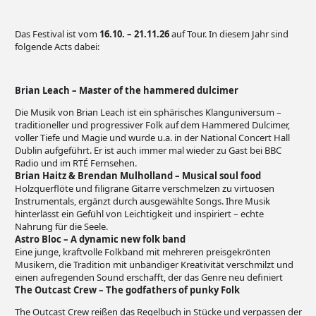
Das Festival ist vom
16.10. – 21.11.26
auf Tour. In diesem Jahr sind
folgende Acts dabei:
Brian Leach – Master of the hammered dulcimer
Die Musik von Brian Leach ist ein sphärisches Klanguniversum –
traditioneller und progressiver Folk auf dem Hammered Dulcimer,
voller Tiefe und Magie und wurde u.a. in der National Concert Hall
Dublin aufgeführt. Er ist auch immer mal wieder zu Gast bei BBC
Radio und im RTÉ Fernsehen.
Brian Haitz & Brendan Mulholland – Musical soul food
Holzquerflöte und filigrane Gitarre verschmelzen zu virtuosen
Instrumentals, ergänzt durch ausgewählte Songs. Ihre Musik
hinterlässt ein Gefühl von Leichtigkeit und inspiriert – echte
Nahrung für die Seele.
Astro Bloc – A dynamic new folk band
Eine junge, kraftvolle Folkband mit mehreren preisgekrönten
Musikern, die Tradition mit unbändiger Kreativität verschmilzt und
einen aufregenden Sound erschafft, der das Genre neu definiert
The Outcast Crew –
The godfathers of punky Folk
The Outcast Crew reißen das Regelbuch in Stücke und verpassen der