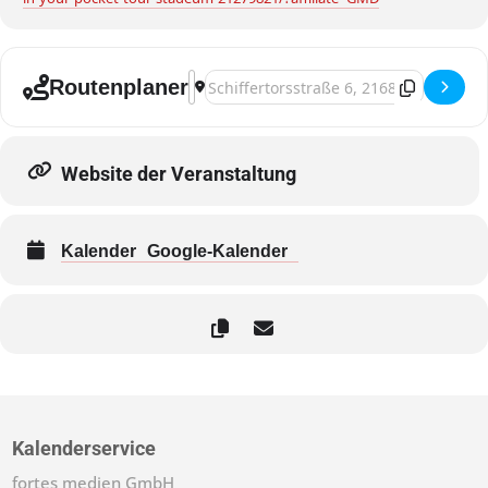
Address - Stade, Irish Folk Festival [MGSk
Destination Address - Stade, Irish Folk
Routenplaner
Website der Veranstaltung
Kalender
Google-Kalender
Kalenderservice
fortes medien GmbH