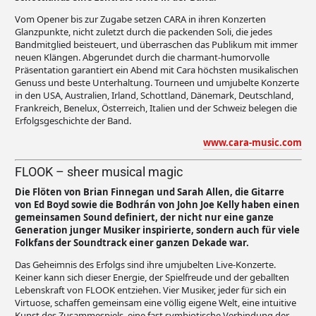
Vom Opener bis zur Zugabe setzen CARA in ihren Konzerten
Glanzpunkte, nicht zuletzt durch die packenden Soli, die jedes
Bandmitglied beisteuert, und überraschen das Publikum mit immer
neuen Klängen. Abgerundet durch die charmant-humorvolle
Präsentation garantiert ein Abend mit Cara höchsten musikalischen
Genuss und beste Unterhaltung. Tourneen und umjubelte Konzerte
in den USA, Australien, Irland, Schottland, Dänemark, Deutschland,
Frankreich, Benelux, Österreich, Italien und der Schweiz belegen die
Erfolgsgeschichte der Band.
www.cara-music.com
FLOOK – sheer musical magic
Die Flöten von Brian Finnegan und Sarah Allen, die Gitarre
von Ed Boyd sowie die Bodhrán von John Joe Kelly haben einen
gemeinsamen Sound definiert, der nicht nur eine ganze
Generation junger Musiker inspirierte, sondern auch für viele
Folkfans der Soundtrack einer ganzen Dekade war.
Das Geheimnis des Erfolgs sind ihre umjubelten Live-Konzerte.
Keiner kann sich dieser Energie, der Spielfreude und der geballten
Lebenskraft von FLOOK entziehen. Vier Musiker, jeder für sich ein
Virtuose, schaffen gemeinsam eine völlig eigene Welt, eine intuitive
Kunst des Zusammespiels, eine fast symbiotische Verbindung der