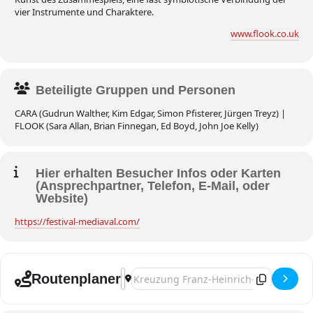
vier Instrumente und Charaktere.
www.flook.co.uk
Beteiligte Gruppen und Personen
CARA (Gudrun Walther, Kim Edgar, Simon Pfisterer, Jürgen Treyz) |
FLOOK (Sara Allan, Brian Finnegan, Ed Boyd, John Joe Kelly)
Hier erhalten Besucher Infos oder Karten
(Ansprechpartner, Telefon, E-Mail, oder
Website)
https://festival-mediaval.com/
Address - Selb, Cara - A whole festival 
Destination Address - Selb, Cara - A 
Routenplaner