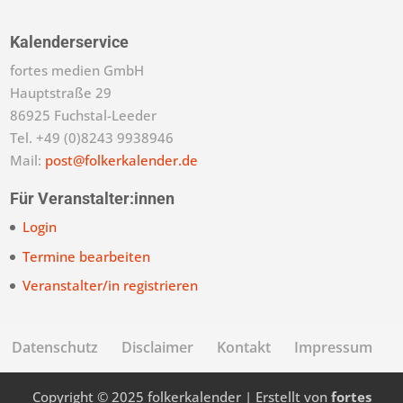
Kalenderservice
fortes medien GmbH
Hauptstraße 29
86925 Fuchstal-Leeder
Tel. +49 (0)8243 9938946
Mail:
post@folkerkalender.de
Für Veranstalter:innen
Login
Termine bearbeiten
Veranstalter/in registrieren
Datenschutz
Disclaimer
Kontakt
Impressum
Copyright © 2025 folkerkalender | Erstellt von
fortes