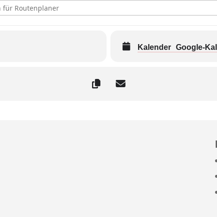
g, Miss Allie - Paradiesvogel-Tour 2025/26 [M1DO4SkAX]
Kalender
Google-Ka