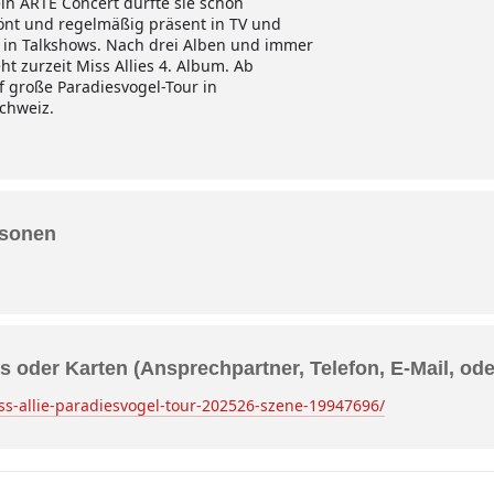
in ARTE Concert durfte sie schon
krönt und regelmäßig präsent in TV und
in Talkshows. Nach drei Alben und immer
t zurzeit Miss Allies 4. Album. Ab
f große Paradiesvogel-Tour in
chweiz.
rsonen
s oder Karten (Ansprechpartner, Telefon, E-Mail, od
ss-allie-paradiesvogel-tour-202526-szene-19947696/