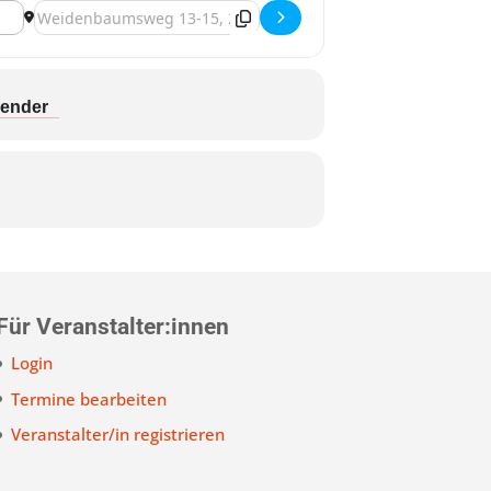
Destination Address - Salzburg, Miss Allie - Paradiesvogel-To
lender
Für Veranstalter:innen
Login
Termine bearbeiten
Veranstalter/in registrieren