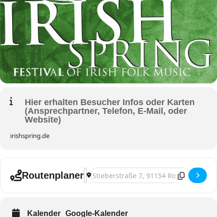
Hier erhalten Besucher Infos oder Karten
(Ansprechpartner, Telefon, E-Mail, oder
Website)
irishspring.de
Address - Roth, Irish Spring Festival [Ii
Destination Address - Roth, Irish Spri
Routenplaner
Kalender
Google-Kalender