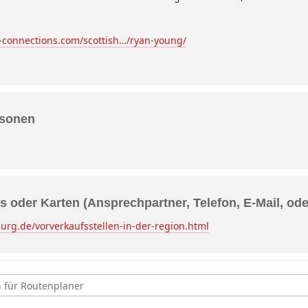
-connections.com/scottish…/ryan-young/
rsonen
s oder Karten (Ansprechpartner, Telefon, E-Mail, od
rg.de/vorverkaufsstellen-in-der-region.html
urg, Ryan Young mit Liam Roudil [y4oFzLaCS]