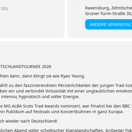
Ravensburg, Zehntsch
:00)
Grüner-Turm-Straße 30
ANDERE VERANSTA
UTSCHLANDTOURNEE 2026
len kann, dann klingt sie wie Ryan Young.
hlt zu den faszinierendsten Persönlichkeiten der jungen Trad-Sz
en ein und verbindet Virtuosität mit einer unglaublichen emotiona
intensiv, hypnotisch und voller Energie.
 MG ALBA Scots Trad Awards nominiert, war Finalist bei den BBC 
in Publikum auf Festivals und Konzertbühnen in ganz Europa.
ch wieder nach Deutschland!
ichen Abend voller schottischer Klanglandschaften, brillanter Fi