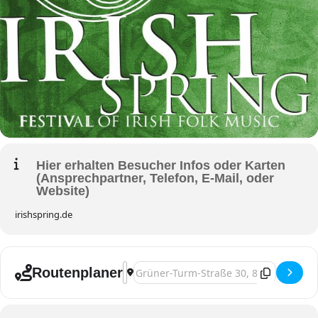
Hier erhalten Besucher Infos oder Karten
(Ansprechpartner, Telefon, E-Mail, oder
Website)
irishspring.de
Address - Ravensburg, Irish Spring Festi
Destination Address - Ravensburg, Iri
Routenplaner