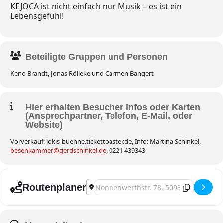
KEJOCA ist nicht einfach nur Musik – es ist ein
Lebensgefühl!
Beteiligte Gruppen und Personen
Keno Brandt, Jonas Rölleke und Carmen Bangert
Hier erhalten Besucher Infos oder Karten
(Ansprechpartner, Telefon, E-Mail, oder
Website)
Vorverkauf: jokis-buehne.tickettoaster.de, Info: Martina Schinkel,
besenkammer@gerdschinkel.de
, 0221 439343
Address - Köln, LA KEJOCA [hxnpa1q3v]
Destination Address - Köln, LA KEJO
Routenplaner