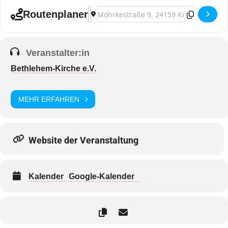
Address - Kiel, Schmarowotsnik – Neue 
Destination Address - Kiel, Schmarowo
Routenplaner
Veranstalter:in
Bethlehem-Kirche e.V.
MEHR ERFAHREN
Website der Veranstaltung
Kalender
Google-Kalender