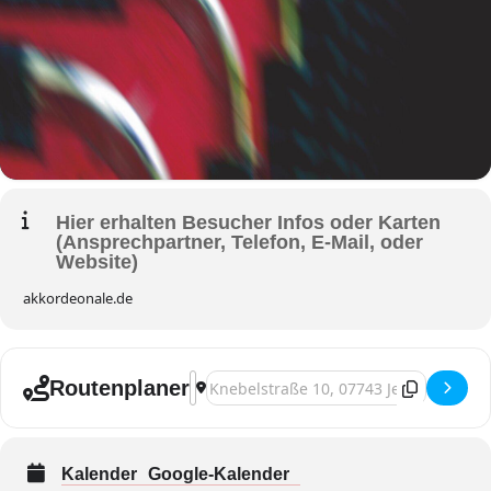
Hier erhalten Besucher Infos oder Karten
(Ansprechpartner, Telefon, E-Mail, oder
Website)
akkordeonale.de
Address - Jena, Akkordeonale [FZxfnsT7r]
Destination Address - Jena, Akkordeon
Routenplaner
Kalender
Google-Kalender