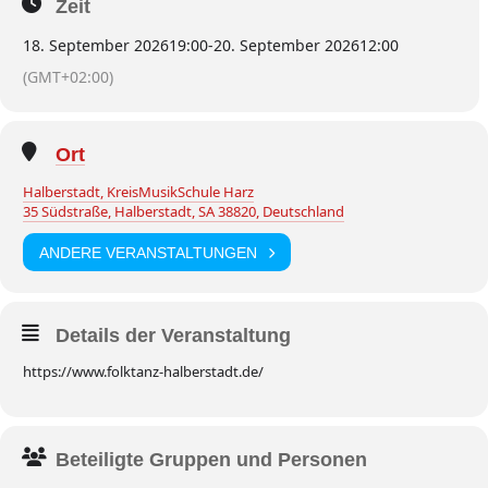
Zeit
18. September 2026
19:00
-
20. September 2026
12:00
(GMT+02:00)
Ort
Halberstadt, KreisMusikSchule Harz
35 Südstraße, Halberstadt, SA 38820, Deutschland
ANDERE VERANSTALTUNGEN
Details der Veranstaltung
https://www.folktanz-halberstadt.de/
Beteiligte Gruppen und Personen