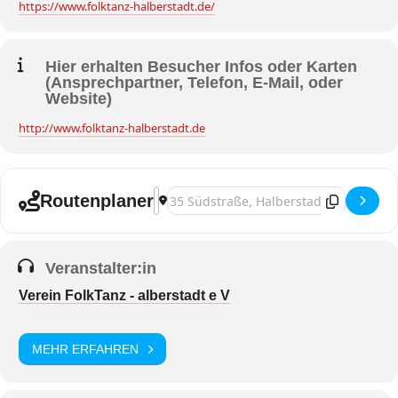
https://www.folktanz-halberstadt.de/
Hier erhalten Besucher Infos oder Karten
(Ansprechpartner, Telefon, E-Mail, oder
Website)
http://www.folktanz-halberstadt.de
Address - Halberstadt, FolkTanz tradition
Destination Address - Halberstadt, Fol
Routenplaner
Veranstalter:in
Verein FolkTanz - alberstadt e V
MEHR ERFAHREN