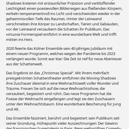
Shadows kreieren mit erstaunlicher Präzision und verblüffender
Leichtigkeit einen poesievollen Bilderreigen aus fließenden Körpern,
wirbeln temperamentvoll ins Licht und verschwinden wieder in der
geheimnisvollen Tiefe des Raumes. Hinter der Leinwand
verschmelzen ihre Körper zu Landschaften, Tieren und Gebäuden,
vor der Leinwand verzaubern die Schatten ihr Publikum. Das
virtuose Formenspiel entführt in eine wunderbare Welt und trifft
mitten ins Herz.
2020 feierte das Kölner Ensemble sein 40-jähriges Jubiläum mit
einem neuen Programm, welches wegen der Pandemie bis 2023
verlängert wurde. Somit war klar: Die Zeit ist reif für neue Abenteuer
aus der Schattenwelt.
Das Ergebnis ist das „Christmas Special“. Mit ihrem mehrfach
preisgekrönten Schattentheater entführen die Moving Shadows
ihre Zuschauer diesmal in eine Weihnachtswelt voller Wunder und
Träume. Freuen Sie sich auf die neue Weihnachtsshow, die
verzaubert, begeistert und rührt. Das neue Programm hat die
Poesie der Weihnacht eingefangen und legt sie den Zuschauern
unter den Weihnachtsbaum. Eine wunderbare Bescherung für Jung
und Alt.
Das Ensemble fasziniert, berührt und begeistert sein Publikum seit
seiner Gründung. Höhepunkt vieler Auszeichnungen: Der Gewinn
des französischen Supertalents in Paris. Beim weltgrößten Comedy-