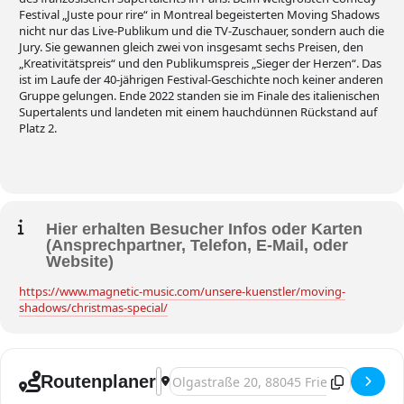
Festival „Juste pour rire“ in Montreal begeisterten Moving Shadows
nicht nur das Live-Publikum und die TV-Zuschauer, sondern auch die
Jury. Sie gewannen gleich zwei von insgesamt sechs Preisen, den
„Kreativitätspreis“ und den Publikumspreis „Sieger der Herzen“. Das
ist im Laufe der 40-jährigen Festival-Geschichte noch keiner anderen
Gruppe gelungen. Ende 2022 standen sie im Finale des italienischen
Supertalents und landeten mit einem hauchdünnen Rückstand auf
Platz 2.
Hier erhalten Besucher Infos oder Karten
(Ansprechpartner, Telefon, E-Mail, oder
Website)
https://www.magnetic-music.com/unsere-kuenstler/moving-
shadows/christmas-special/
Address - Friedrichshafen, Moving Shad
Destination Address - Friedrichshaf
Routenplaner