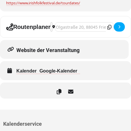
https://www.irishfolkfestival.de/tourdates/
Address - Friedrichshafen, Irish Folk Fes
Destination Address - Friedrichshafen,
Routenplaner
Website der Veranstaltung
Kalender
Google-Kalender
Kalenderservice