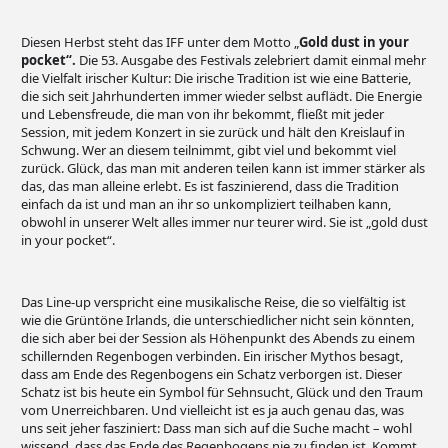
Diesen Herbst steht das IFF unter dem Motto „
Gold dust in your
pocket“.
Die 53. Ausgabe des Festivals zelebriert damit einmal mehr
die Vielfalt irischer Kultur: Die irische Tradition ist wie eine Batterie,
die sich seit Jahrhunderten immer wieder selbst auflädt. Die Energie
und Lebensfreude, die man von ihr bekommt, fließt mit jeder
Session, mit jedem Konzert in sie zurück und hält den Kreislauf in
Schwung. Wer an diesem teilnimmt, gibt viel und bekommt viel
zurück. Glück, das man mit anderen teilen kann ist immer stärker als
das, das man alleine erlebt. Es ist faszinierend, dass die Tradition
einfach da ist und man an ihr so unkompliziert teilhaben kann,
obwohl in unserer Welt alles immer nur teurer wird. Sie ist „gold dust
in your pocket“.
Das Line-up verspricht eine musikalische Reise, die so vielfältig ist
wie die Grüntöne Irlands, die unterschiedlicher nicht sein könnten,
die sich aber bei der Session als Höhenpunkt des Abends zu einem
schillernden Regenbogen verbinden. Ein irischer Mythos besagt,
dass am Ende des Regenbogens ein Schatz verborgen ist. Dieser
Schatz ist bis heute ein Symbol für Sehnsucht, Glück und den Traum
vom Unerreichbaren. Und vielleicht ist es ja auch genau das, was
uns seit jeher fasziniert: Dass man sich auf die Suche macht – wohl
wissend, dass das Ende des Regenbogens nie zu finden ist. Kommt