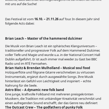
mit uns auf die Suche!
Das Festival ist vom
16.10. – 21.11.26
auf Tour. In diesem Jahr sind
folgende Acts dabei:
Brian Leach – Master of the hammered dulcimer
Die Musik von Brian Leach ist ein sphärisches Klanguniversum –
traditioneller und progressiver Folk auf dem Hammered Dulcimer,
voller Tiefe und Magie und wurde u.a. in der National Concert Hall
Dublin aufgeführt. Er ist auch immer mal wieder zu Gast bei BBC
Radio und im RTÉ Fernsehen.
Brian Haitz & Brendan Mulholland – Musical soul food
Holzquerflöte und filigrane Gitarre verschmelzen zu virtuosen
Instrumentals, ergänzt durch ausgewählte Songs. Ihre Musik
hinterlässt ein Gefühl von Leichtigkeit und inspiriert – echte
Nahrung für die Seele.
Astro Bloc – A dynamic new folk band
Eine junge, kraftvolle Folkband mit mehreren preisgekrönten
Musikern, die Tradition mit unbändiger Kreativität verschmilzt und
einen aufregenden Sound erschafft, der das Genre neu definiert
The Outcast Crew –
The godfathers of punky Folk