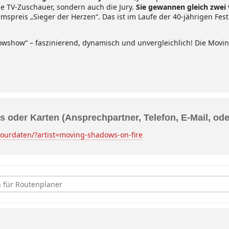
ie TV-Zuschauer, sondern auch die Jury.
Sie gewannen gleich zwei 
umspreis „Sieger der Herzen“. Das ist im Laufe der 40-jährigen Fes
dowshow“ – faszinierend, dynamisch und unvergleichlich! Die Mov
s oder Karten (Ansprechpartner, Telefon, E-Mail, od
ourdaten/?artist=moving-shadows-on-fire
rn, Moving Shadows [EAGzoo0lw]