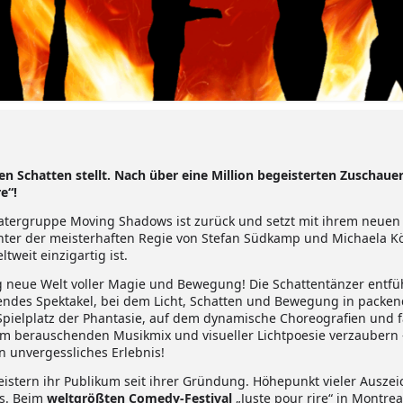
 den Schatten stellt. Nach über eine Million begeisterten Zuscha
e“!
heatergruppe Moving Shadows ist zurück und setzt mit ihrem neue
nter der meisterhaften Regie von Stefan Südkamp und Michaela Kö
tweit einzigartig ist.
lig neue Welt voller Magie und Bewegung! Die Schattentänzer entfü
ndes Spektakel, bei dem Licht, Schatten und Bewegung in packe
ielplatz der Phantasie, auf dem dynamische Choreografien und fa
em berauschenden Musikmix und visueller Lichtpoesie verzaubern –
 unvergessliches Erlebnis!
eistern ihr Publikum seit ihrer Gründung. Höhepunkt vieler Ausz
is. Beim
weltgrößten Comedy-Festival
„Juste pour rire“ in Montrea