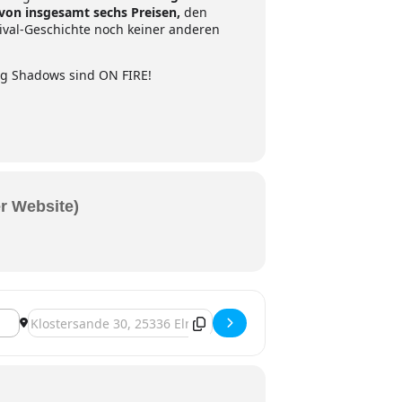
von insgesamt sechs Preisen,
den
tival-Geschichte noch keiner anderen
ing Shadows sind ON FIRE!
er Website)
Destination Address - Elmshorn, Moving Shadows [84SH22dd