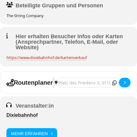
Beteiligte Gruppen und Personen
The String Company
Hier erhalten Besucher Infos oder Karten
(Ansprechpartner, Telefon, E-Mail, oder
Website)
https://www.dixiebahnhof.de/kartenverkauf
Address - Dresden, Konzert | Klez & Wo
Destination Address - Dresden, Konzer
Routenplaner
Veranstalter:in
Dixiebahnhof
MEHR ERFAHREN