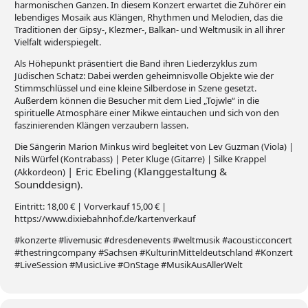
harmonischen Ganzen. In diesem Konzert erwartet die Zuhörer ein
lebendiges Mosaik aus Klängen, Rhythmen und Melodien, das die
Traditionen der Gipsy-, Klezmer-, Balkan- und Weltmusik in all ihrer
Vielfalt widerspiegelt.
Als Höhepunkt präsentiert die Band ihren Liederzyklus zum
Jüdischen Schatz: Dabei werden geheimnisvolle Objekte wie der
Stimmschlüssel und eine kleine Silberdose in Szene gesetzt.
Außerdem können die Besucher mit dem Lied „Tojwle“ in die
spirituelle Atmosphäre einer Mikwe eintauchen und sich von den
faszinierenden Klängen verzaubern lassen.
Die Sängerin Marion Minkus wird begleitet von Lev Guzman (Viola) |
Nils Würfel (Kontrabass) | Peter Kluge (Gitarre) | Silke Krappel
| Eric Ebeling (Klanggestaltung &
(Akkordeon)
Sounddesign)
.
Eintritt: 18,00 € | Vorverkauf 15,00 € |
https://www.dixiebahnhof.de/kartenverkauf
#konzerte #livemusic #dresdenevents #weltmusik #acousticconcert
#thestringcompany #Sachsen #KulturinMitteldeutschland #Konzert
#LiveSession #MusicLive #OnStage #MusikAusAllerWelt