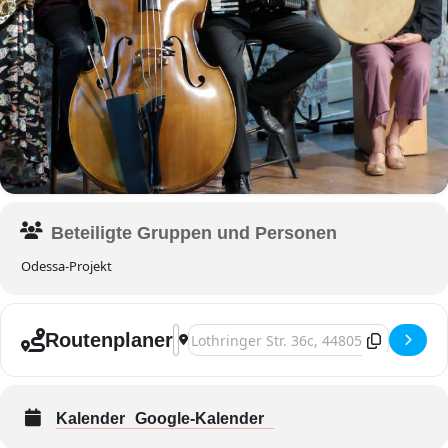
Beteiligte Gruppen und Personen
Odessa-Projekt
Address - Bochum, Odessa-Projekt - Kl
Destination Address - Bochum, Odess
Routenplaner
Kalender
Google-Kalender