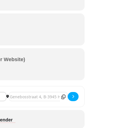
er Website)
yrne [Rshf6AQv0]
Destination Address - B-Ham, Cara - "A Whole Festival Wrapp
lender