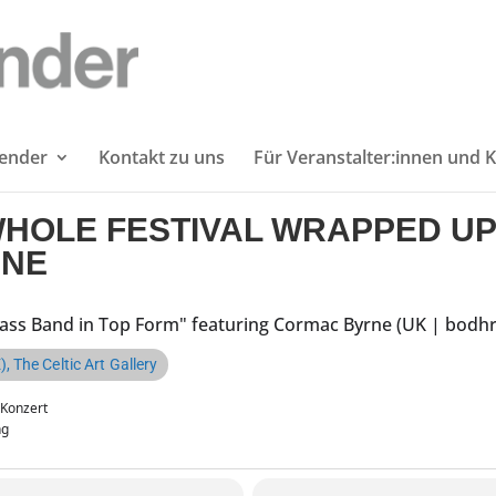
lender
Kontakt zu uns
Für Veranstalter:innen und K
 WHOLE FESTIVAL WRAPPED UP
RNE
lass Band in Top Form" featuring Cormac Byrne (UK | bodhr
, The Celtic Art Gallery
Konzert
ng