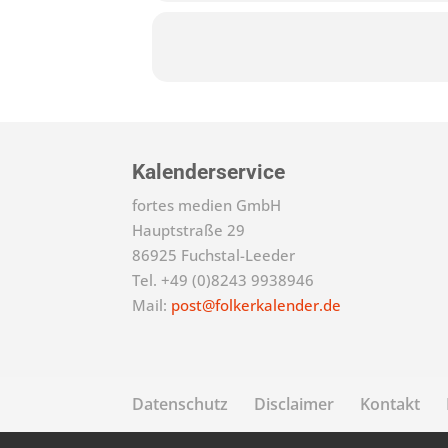
Kalenderservice
fortes medien GmbH
Hauptstraße 29
86925 Fuchstal-Leeder
Tel. +49 (0)8243 9938946
Mail:
post@folkerkalender.de
Datenschutz
Disclaimer
Kontakt