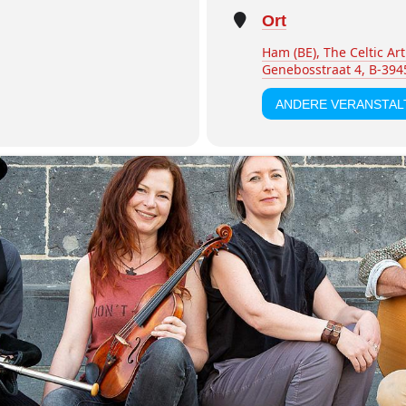
Ort
Ham (BE), The Celtic Art
Genebosstraat 4, B-394
ANDERE VERANSTA