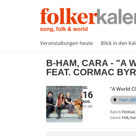
Veranstaltungen heute
Blick in den Ka
B-HAM, CARA - "A
FEAT. CORMAC BY
SO.
"A World C
16
Ham (BE)
AUG.
21:00
Rubrik
Festival,
Genre
Folk,
So