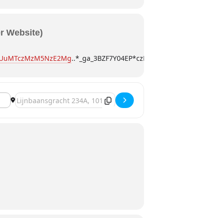
er Website)
NTUuMTczMzM5NzE2Mg
..*_ga_3BZF7Y04EP*czE3NTM5NzQ4NjIkbzc
Destination Address - Amsterdam, Chris Kläfford "On Tour 202