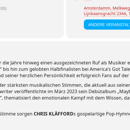
Amsterdamm, Melkweg
00)
Lijnbaansgracht 234A,
ANDERE VERANSTA
r die Jahre hinweg einen ausgezeichneten Ruf als Musiker e
“ bis hin zum gelobten Halbfinalisten bei America’s Got Tal
seiner herzlichen Persönlichkeit erfolgreich Fans auf der
e der stärksten musikalischen Stimmen, die aktuell aus s
iter veröffentlichte im März 2023 sein Debütalbum „Maybe 
“, thematisiert den emotionalen Kampf mit dem Wissen, das
 Stimme sorgen
CHRIS KLÄFFORD
s gospelartige Pop-Hymn