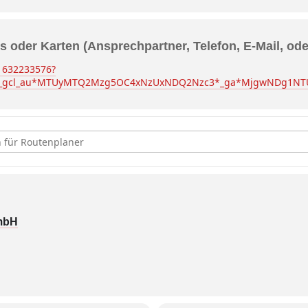
s oder Karten (Ansprechpartner, Telefon, E-Mail, od
/1632233576?
k3*_gcl_au*MTUyMTQ2Mzg5OC4xNzUxNDQ2Nzc3*_ga*MjgwNDg1
am, Chris Kläfford "On Tour 2026" [9yRRFylSm]
GmbH