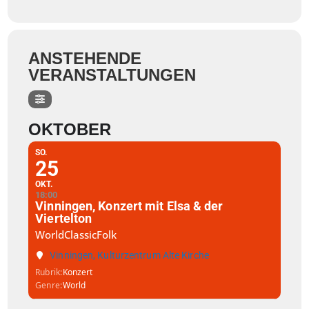
ANSTEHENDE
VERANSTALTUNGEN
OKTOBER
SO.
25
OKT.
18:00
Vinningen, Konzert mit Elsa & der
Viertelton
WorldClassicFolk
Vinningen, Kulturzentrum Alte Kirche
Rubrik
Konzert
Genre
World