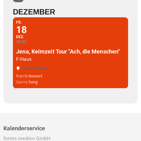
DEZEMBER
FR.
18
DEZ.
20:00
Jena, Keimzeit Tour "Ach, die Menschen"
F-Haus
Jena, F-Haus
Rubrik
Konzert
Genre
Song
Kalenderservice
fortes medien GmbH