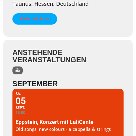
Taunus, Hessen, Deutschland
Mehr erfahren
ANSTEHENDE
VERANSTALTUNGEN
SEPTEMBER
SA.
05
SEPT.
18:00
Eppstein, Konzert mit LaliCante
Old songs, new colours - a cappella & strings