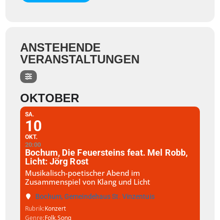
ANSTEHENDE
VERANSTALTUNGEN
OKTOBER
SA.
10
OKT.
20:00
Bochum, Die Feuersteins feat. Mel Robb,
Licht: Jörg Rost
Musikalisch-poetischer Abend im
Zusammenspiel von Klang und Licht
Bochum, Gemeindehaus St. Vinzentuis
Rubrik
Konzert
Genre
Folk,
Song