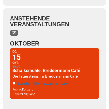
ANSTEHENDE
VERANSTALTUNGEN
OKTOBER
DO.
15
OKT.
20:00
Schalksmühle, Breddermann Café
Die feuersteins im Breddermann Café
Schalksmühle, Breddermanncafé
Rubrik
Konzert
Genre
Folk,
Song