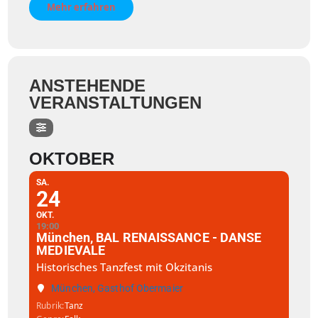
Mehr erfahren
ANSTEHENDE
VERANSTALTUNGEN
OKTOBER
SA.
24
OKT.
19:00
München, BAL RENAISSANCE - DANSE
MEDIEVALE
Historisches Tanzfest mit Okzitanis
München, Gasthof Obermaier
Rubrik
Tanz