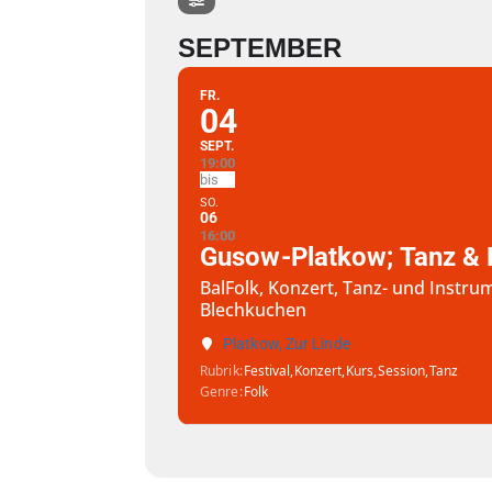
SEPTEMBER
FR.
04
SEPT.
19:00
SO.
06
16:00
Gusow-Platkow; Tanz & F
BalFolk, Konzert, Tanz- und Inst
Blechkuchen
Platkow, Zur Linde
Rubrik
Festival,
Konzert,
Kurs,
Session,
Tanz
Genre
Folk