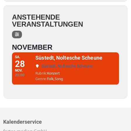
ANSTEHENDE
VERANSTALTUNGEN
NOVEMBER
Süstedt, Noltesche Scheune
SA.
28
Süstedt, Noltesche Scheune
NOV.
Rubrik
Konzert
20:00
Genre
Folk,
Song
Kalenderservice