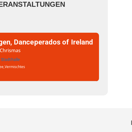
ERANSTALTUNGEN
gen, Danceperados of Ireland
h Chrismas
 Stadthalle
ee,
Vermischtes