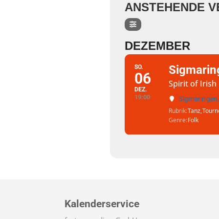
ANSTEHENDE V
DEZEMBER
Sigmarin
SO.
06
Spirit of Iris
DEZ.
19:00
Sigmaringen,
Rubrik
Tanz,
Tourn
Genre
Folk
Kalenderservice