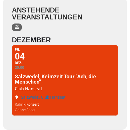
ANSTEHENDE
VERANSTALTUNGEN
DEZEMBER
FR.
04
DEZ.
20:00
Salzwedel, Keimzeit Tour "Ach, die
Menschen"
Club Hanseat
Salzwedel, Club Hanseat
Rubrik
Konzert
Genre
Song