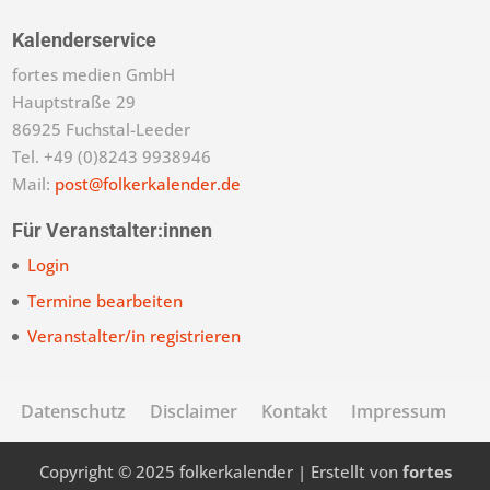
Kalenderservice
fortes medien GmbH
Hauptstraße 29
86925 Fuchstal-Leeder
Tel. +49 (0)8243 9938946
Mail:
post@folkerkalender.de
Für Veranstalter:innen
Login
Termine bearbeiten
Veranstalter/in registrieren
Datenschutz
Disclaimer
Kontakt
Impressum
Copyright © 2025 folkerkalender | Erstellt von
fortes