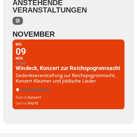
ANSTEHENDE
VERANSTALTUNGEN
NOVEMBER
MO.
09
NOV.
17:00
Windeck, Konzert zur Reichspogromnacht
Gedenkveranstaltung zur Reichspogromnacht,
Konzert Klezmer und jiddische Lieder
Salvatorkirche
Rubrik
Konzert
Genre
World