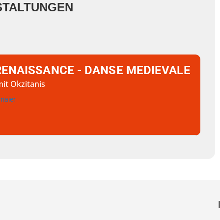
STALTUNGEN
RENAISSANCE - DANSE MEDIEVALE
mit Okzitanis
maier