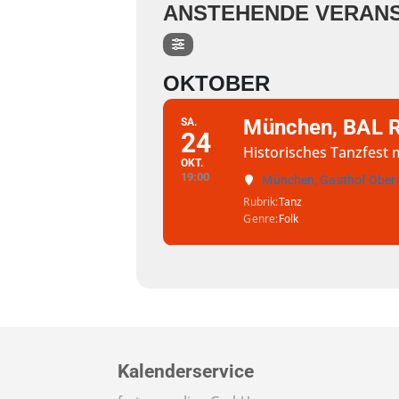
ANSTEHENDE VERAN
OKTOBER
München, BAL 
SA.
24
Historisches Tanzfest 
OKT.
19:00
München, Gasthof Ober
Rubrik
Tanz
Genre
Folk
Kalenderservice