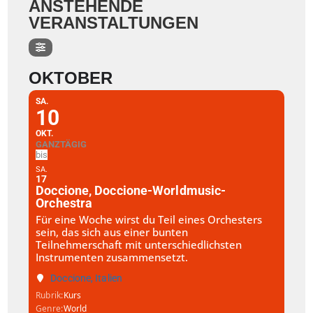
ANSTEHENDE
VERANSTALTUNGEN
OKTOBER
SA.
10
OKT.
GANZTÄGIG
SA.
17
Doccione, Doccione-Worldmusic-
Orchestra
Für eine Woche wirst du Teil eines Orchesters
sein, das sich aus einer bunten
Teilnehmerschaft mit unterschiedlichsten
Instrumenten zusammensetzt.
Doccione, Italien
Rubrik
Kurs
Genre
World