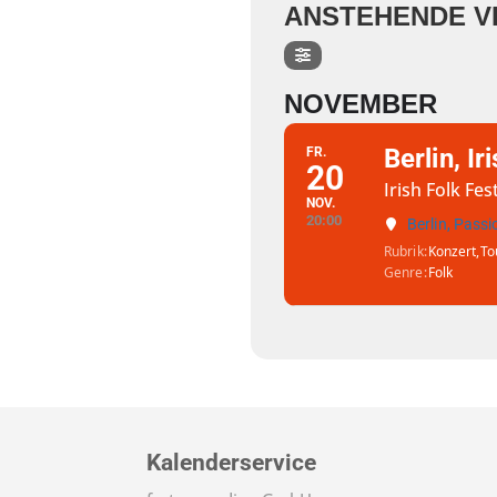
ANSTEHENDE V
NOVEMBER
Berlin, Ir
FR.
20
Irish Folk Fe
NOV.
20:00
Berlin, Pass
Rubrik
Konzert,
To
Genre
Folk
Kalenderservice