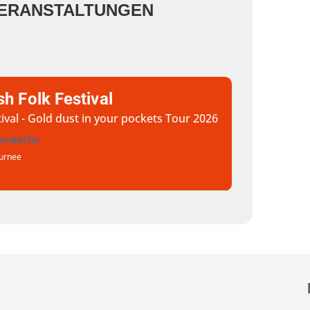
ERANSTALTUNGEN
ish Folk Festival
stival - Gold dust in your pockets Tour 2026
ionskirche
urnee