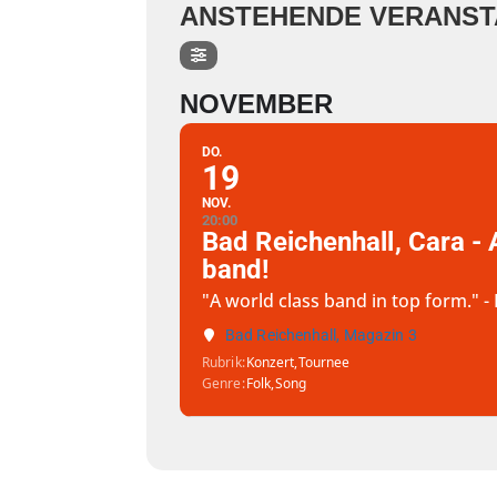
ANSTEHENDE VERANS
NOVEMBER
DO.
19
NOV.
20:00
Bad Reichenhall, Cara - 
band!
"A world class band in top form." 
Bad Reichenhall, Magazin 3
Rubrik
Konzert,
Tournee
Genre
Folk,
Song