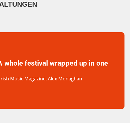
TALTUNGEN
A whole festival wrapped up in one
- Irish Music Magazine, Alex Monaghan